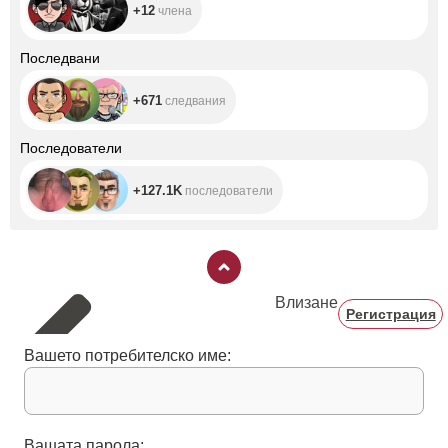
+12
члена
+671
Последвани
+671
следвания
+127.1K
Последователи
+127.1K
последователи
Влизане
Регистрация
Вашето потребителско име:
Вашата парола: