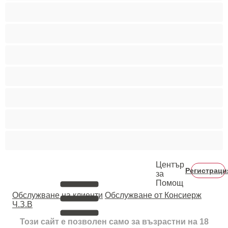
Порно звезди
Пушещи жени
Средни гърди
Тийнейджъри 18+
Фетиш
Цветнокожи
Червенокоси
Център
Регистраци
за
Помощ
Oбслужване на клиенти
Обслужване от Консиерж
Ч.З.В
Този сайт е позволен само за възрастни на 18