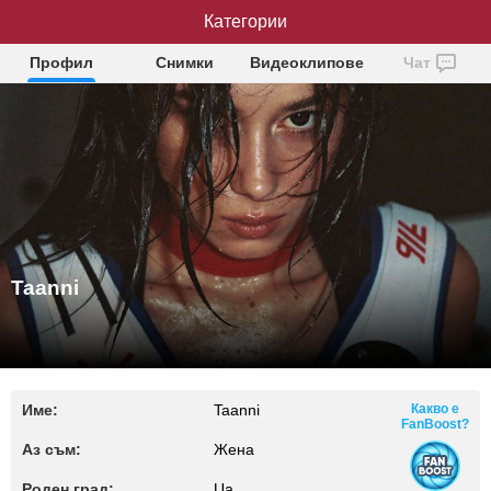
Категории
Taanni
Профил
Снимки
Видеоклипове
Чат
Taanni
Име:
Taanni
Какво е
FanBoost?
Аз съм:
Жена
Роден град:
Ua