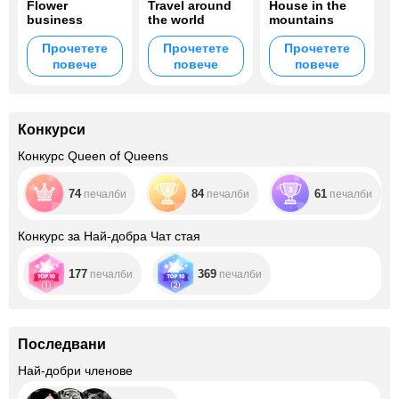
Flower
Travel around
House in the
business
the world
mountains
Прочетете
Прочетете
Прочетете
повече
повече
повече
Конкурси
Конкурс Queen of Queens
74
84
61
печалби
печалби
печалби
Конкурс за Най-добра Чат стая
177
369
печалби
печалби
Последвани
+12
Най-добри членове