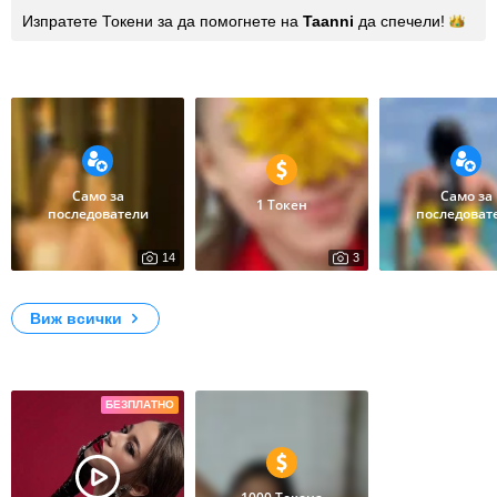
Изпратете Токени за да помогнете на
Taanni
да
спечели!
Снимки
Само за
Само за
1 Токен
последователи
последоват
14
3
5672
1195
Xxx
dandelion
Vacation 2024
Виж всички
Видеоклипове
БЕЗПЛАТНО