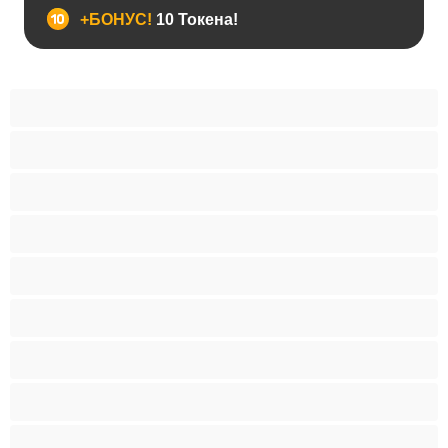
+БОНУС!
10 Токена!
BDSM
Азиатки
Анален
Арабки
Бабички
Бели Момичета
Блондинки
Бременни
Бръснати