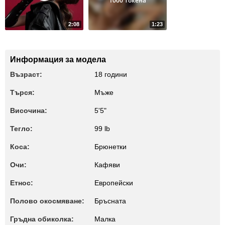
1000 Токена
2:08
1:23
93012
249
hmm, hmmm
Dance
Информация за модела
Възраст:
18 години
Търся:
Мъже
Височина:
5'5"
Тегло:
99 lb
Коса:
Брюнетки
Очи:
Кафяви
Етнос:
Европейски
Полово окосмяване:
Бръсната
Гръдна обиколка:
Малкa