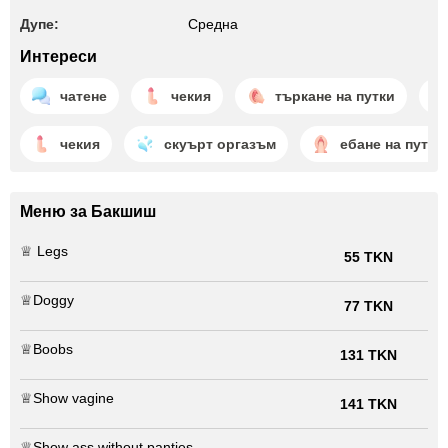
Дупе:
Среднa
Интереси
чатене
чекия
търкане на путки
чекия
скуърт оргазъм
ебане на путки
Меню за Бакшиш
♕ Legs
55 TKN
♕Doggy
77 TKN
♕Boobs
131 TKN
♕Show vagine
141 TKN
♕Show ass without panties