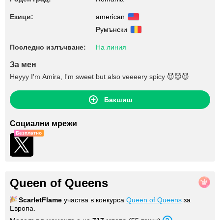
Езици:
american
Румънски
Последно излъчване:
На линия
За мен
Heyyy I'm Amira, I'm sweet but also veeeery spicy 😈😈😈
Бакшиш
Социални мрежи
Безплатно
Queen of Queens
ScarletFlame
участва в конкурса
Queen of Queens
за
Европа.