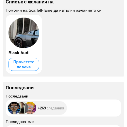
Списък с желания на
Помогни на
ScarletFlame
да изпълни желанието си!
Black Audi
Прочетете
повече
Последвани
+269
Последвани
+269
следвания
+1.2K
Последователи