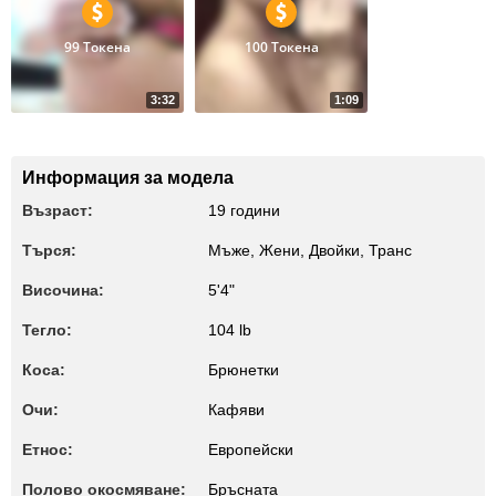
99 Токена
100 Токена
3:32
1:09
16
13
Anal Play Upclose
heeey!
Информация за модела
Възраст:
19 години
Търся:
Мъже, Жени, Двойки, Транс
Височина:
5'4"
Тегло:
104 lb
Коса:
Брюнетки
Очи:
Кафяви
Етнос:
Европейски
Полово окосмяване:
Бръсната