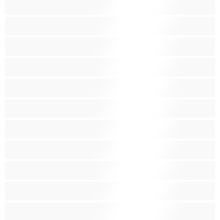
Латиноамериканки
Лесбийки
Малки гърди
Мацки
Миньонки
Мускулести
Най-добри за личен чат
Порно звезди
Пушещи жени
Средни гърди
Тийнейджъри 18+