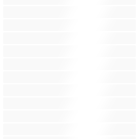
Голям задник
Групов секс
Домакини
Женска еякулация
Закръглени
Играчки
Индийки
Колежанки
Космати
Красиви дебелани