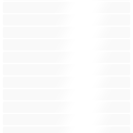
Анален
Арабки
Бабички
Бели Момичета
Блондинки
Бременни
Бръснати
Брюнетки
Възрастни
Големи гърди
Големи гърди