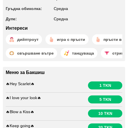
Гръдна обиколка:
Среднa
Дупе:
Среднa
Интереси
дийптроут
игра с пръсти
пръсти в гъ
свършване вътре
танцуваща
стрипт
Меню за Бакшиш
🔥Hey Scarlet🔥
1 TKN
🔥I love your look🔥
5 TKN
🔥Blow a Kiss🔥
10 TKN
🔥Keep going🔥
20 TKN