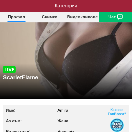
ScarletFlame
Категории
Профил
Снимки
Видеоклипове
Чат
ScarletFlame
Име:
Amira
Какво е
FanBoost?
Аз съм:
Жена
Роден град:
Romania