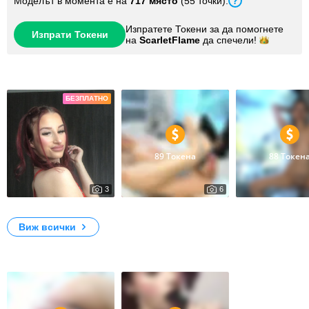
Моделът в момента е на
717 място
(55 точки).
Изпратете Токени за да помогнете
Изпрати Токени
на
ScarletFlame
да
спечели!
Снимки
БЕЗПЛАТНО
89 Токена
88 Токен
3
6
2249
0
Scarlet
Fun in Heels
Riding Session
Виж всички
Видеоклипове