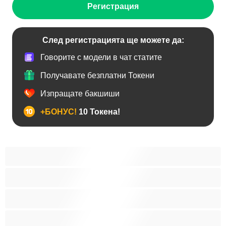
Регистрация
След регистрацията ще можете да:
Говорите с модели в чат статите
Получавате безплатни Токени
Изпращате бакшиши
+БОНУС!
10 Токена!
BDSM
Азиатки
Анален
Арабки