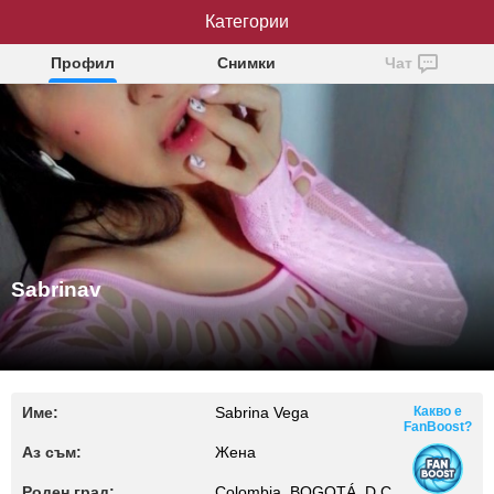
Категории
Sabrinav
Профил
Снимки
Чат
Sabrinav
Име:
Sabrina Vega
Какво е
FanBoost?
Аз съм:
Жена
Роден град:
Colombia, BOGOTÁ, D.C.