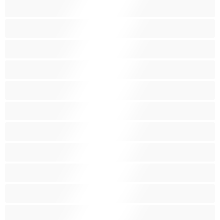
Малки гърди
Мацки
Миньонки
Мускулести
Най-добри за личен чат
Порно звезди
Пушещи жени
Средни гърди
Тийнейджъри 18+
Фетиш
Цветнокожи