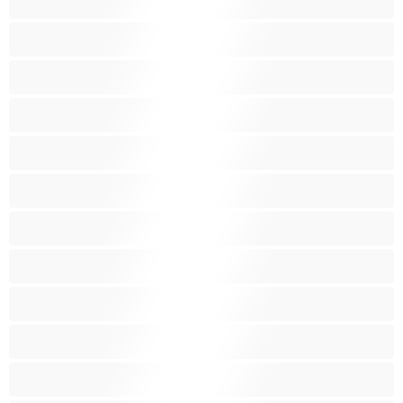
Домакини
Женска еякулация
Закръглени
Играчки
Индийки
Колежанки
Космати
Красиви дебелани
Латиноамериканки
Лесбийки