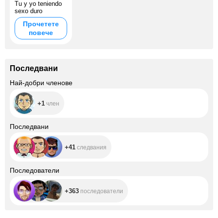
Tu y yo teniendo
sexo duro
Прочетете
повече
Последвани
+1
Най-добри членове
+1
член
+41
Последвани
+41
следвания
+363
Последователи
+363
последователи