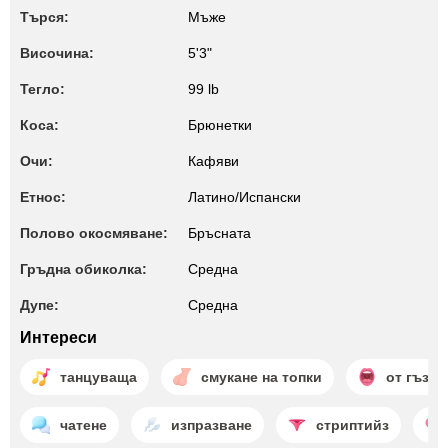
Търся:
Мъже
Височина:
5'3"
Тегло:
99 lb
Коса:
Брюнетки
Очи:
Кафяви
Етнос:
Латино/Испански
Полово окосмяване:
Бръсната
Гръдна обиколка:
Среднa
Дупе:
Среднa
Интереси
танцуваща
смукане на топки
от гъза 
чатене
изпразване
стриптийз