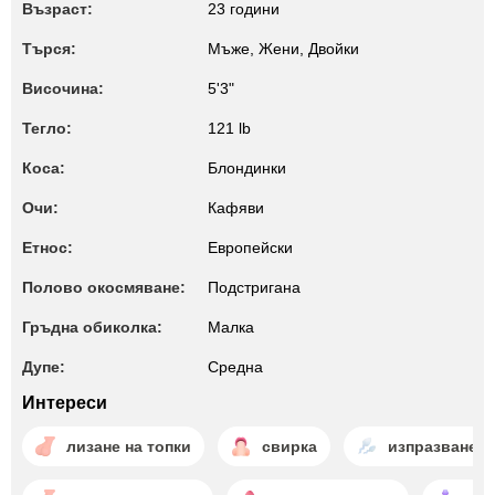
Възраст:
23 години
Търся:
Мъже, Жени, Двойки
Височина:
5'3"
Тегло:
121 lb
Коса:
Блондинки
Очи:
Кафяви
Етнос:
Европейски
Полово окосмяване:
Подстригана
Гръдна обиколка:
Малкa
Дупе:
Среднa
Интереси
лизане на топки
свирка
изпразване в