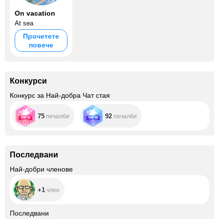
On vacation
At sea
Прочетете
повече
Конкурси
Конкурс за Най-добра Чат стая
75
92
печалби
печалби
Последвани
+1
Най-добри членове
+1
член
+13
Последвани