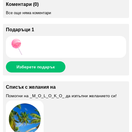
Коментари (0)
Все още няма коментари
Подаръци 1
Изберете подарък
Списък с желания на
Помогни на
_M_O_L_O_K_O_
да изпълни желанието си!