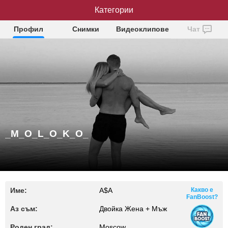
_M_O_L_O_K_O_
Категории
Профил
Снимки
Видеоклипове
Чат
_M_O_L_O_K_O_
Име:
A$А
Какво е
FanBoost?
Аз съм:
Двойка Жена + Мъж
Роден град:
Moscow