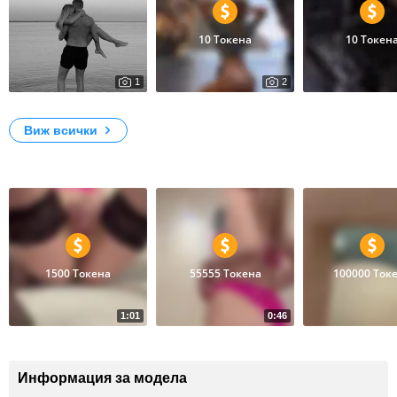
10 Токена
10 Токен
1
2
817
12
My Photos
photooooo
photooooo
Виж всички
Видеоклипове
1500 Токена
55555 Токена
100000 Ток
1:01
0:46
13
14
Masturbating my pussy
The girl takes off her swimsuit show face
Blow job
Информация за модела