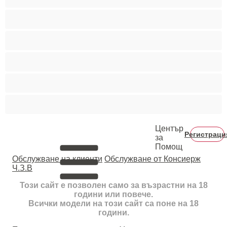
Средни гърди
Тийнейджъри 18+
Фетиш
Цветнокожи
Червенокоси
Център
Регистраци
за
Помощ
Oбслужване на клиенти
Обслужване от Консиерж
Ч.З.В
Този сайт е позволен само за възрастни на 18
години или повече.
Всички модели на този сайт са поне на 18
години.