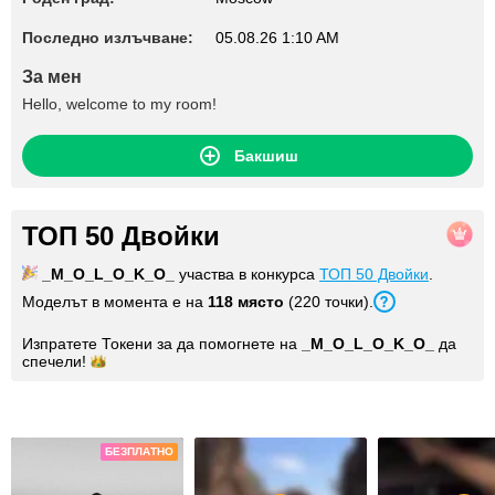
Последно излъчване:
05.08.26 1:10 AM
За мен
Hello, welcome to my room!
Бакшиш
ТОП 50 Двойки
_M_O_L_O_K_O_
участва в конкурса
ТОП 50 Двойки
.
Моделът в момента е на
118 място
(220 точки).
Изпратете Токени за да помогнете на
_M_O_L_O_K_O_
да
спечели!
Снимки
БЕЗПЛАТНО