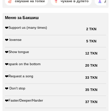
смукане на топки
чукане в дупето
дил
Меню за Бакшиш
❤️Support us (many times)
2 TKN
❤️ lovense
5 TKN
❤️Show tongue
12 TKN
❤️spank on the bottom
20 TKN
❤️Request a song
33 TKN
❤️ Don't stop
35 TKN
❤️Faster/Deeper/Harder
37 TKN