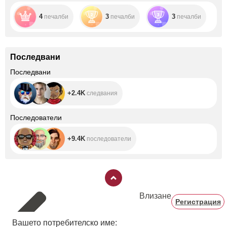
4
3
3
печалби
печалби
печалби
Последвани
+2.4K
Последвани
+2.4K
следвания
+9.4K
Последователи
+9.4K
последователи
Влизане
Регистрация
Вашето потребителско име: