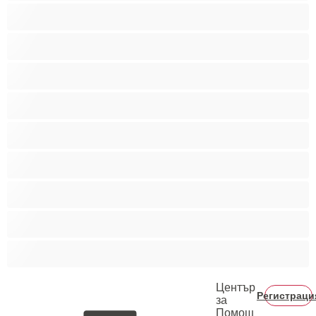
Мускулести
Най-добри за личен чат
Порно звезди
Пушещи жени
Средни гърди
Тийнейджъри 18+
Фетиш
Цветнокожи
Червенокоси
Център
Регистраци
за
Помощ