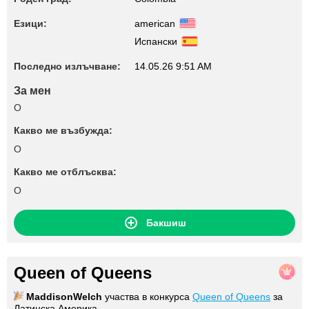
Езици:
american
Испански
Последно излъчване:
14.05.26 9:51 AM
За мен
O
Какво ме възбужда:
O
Какво ме отблъсква:
O
Бакшиш
Queen of Queens
MaddisonWelch
участва в конкурса
Queen of Queens
за
Латинска Америка.