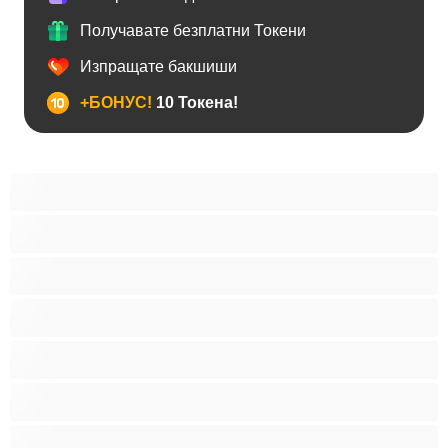
Получавате безплатни Токени
Изпращате бакшиши
+БОНУС!
10 Токена!
BDSM
Азиатки
Анален
Арабки
Бабички
Бели Момичета
Блондинки