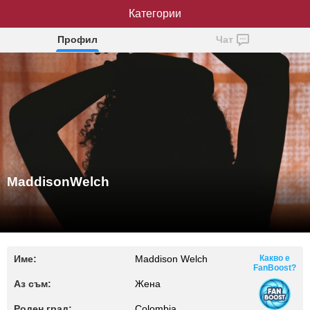
MaddisonWelch
Категории
Профил
Чат
MaddisonWelch
Име:
Maddison Welch
Какво е
FanBoost?
Аз съм:
Жена
Роден град:
Colombia