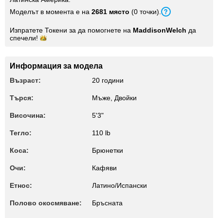
Моделът в момента е на
2681 място
(0 точки).
Изпратете Токени за да помогнете на
MaddisonWelch
да
спечели!
Информация за модела
Възраст:
20 години
Търся:
Мъже, Двойки
Височина:
5'3"
Тегло:
110 lb
Коса:
Брюнетки
Очи:
Кафяви
Етнос:
Латино/Испански
Полово окосмяване:
Бръсната