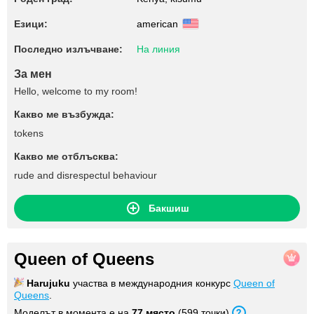
Езици:
american
Последно излъчване:
На линия
За мен
Hello, welcome to my room!
Какво ме възбужда:
tokens
Какво ме отблъсква:
rude and disrespectul behaviour
Бакшиш
Queen of Queens
Harujuku
участва в международния конкурс
Queen of
Queens
.
Моделът в момента е на
77 място
(599 точки).