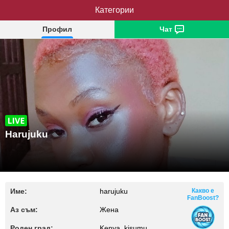
Категории
Harujuku
Профил
Чат
Harujuku
Име:
harujuku
Какво е
FanBoost?
Аз съм:
Жена
Роден град:
Kenya, kisumu