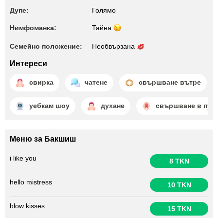
Дупе:
Голямо
Нимфоманка:
Тайна
Семейно положение:
Необвързана
Интереси
свирка
чатене
свършване вътре
уебкам шоу
духане
свършване в путк
Меню за Бакшиш
i like you
8 TKN
hello mistress
10 TKN
blow kisses
15 TKN