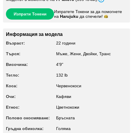
Изпратете Токени за да помогнете
Изпрати Токени
на
Harujuku
да
спечели!
Информация за модела
Възраст:
22 години
Търся:
Мъже, Жени, Двойки, Транс
Височина:
4'9"
Тегло:
132 lb
Коса:
Червенокоси
Очи:
Кафяви
Етнос:
Цветнокожи
Полово окосмяване:
Бръсната
Гръдна обиколка:
Голяма