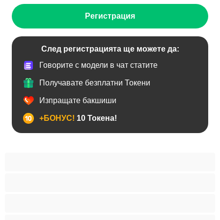
Регистрация
След регистрацията ще можете да:
Говорите с модели в чат статите
Получавате безплатни Токени
Изпращате бакшиши
+БОНУС!
10 Токена!
BDSM
Азиатки
Анален
Арабки