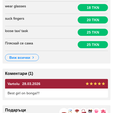
wear glasses
18 TKN
suck fingers
20 TKN
loose tax/ task
25 TKN
Пляскай се сама
25 TKN
виж всички
Коментари (1)
Vartolu
28.03.2026
Best girl on bonga!!!
Подаръци