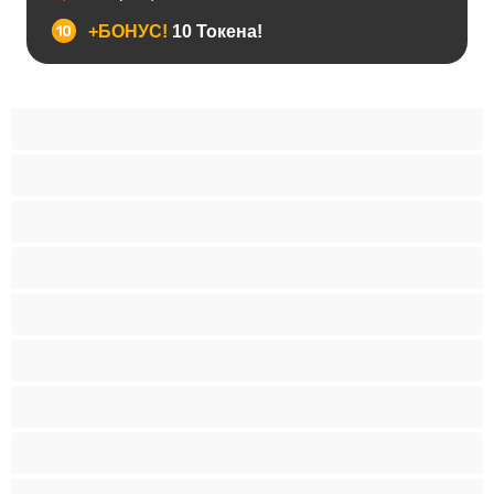
+БОНУС!
10 Токена!
BDSM
Азиатки
Анален
Арабки
Бабички
Бели Момичета
Блондинки
Бременни
Бръснати