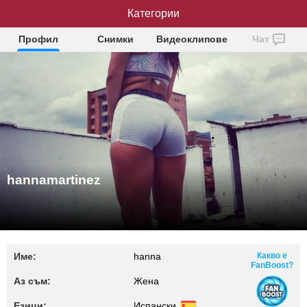
hannamartinez
Категории
Профил
Снимки
Видеоклипове
Чат
hannamartinez
Име:
hanna
Какво е
FanBoost?
Аз съм:
Жена
Езици:
Испански