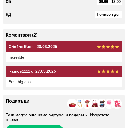
СБ
09:00 - 12:00
НД
Почивен ден
Коментари (2)
Cris4hotfuck
20.06.2025
Increíble
Ramos1111a
27.03.2025
Best big ass
Подаръци
Този модел още няма виртуални подаръци. Изпратете
първия!