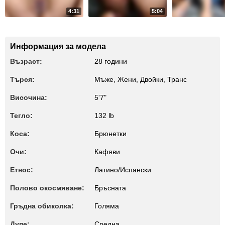
4:31
5:04
10
11
squirt
anal
ride
Информация за модела
Възраст:
28 години
Търся:
Мъже, Жени, Двойки, Транс
Височина:
5'7"
Тегло:
132 lb
Коса:
Брюнетки
Очи:
Кафяви
Етнос:
Латино/Испански
Полово окосмяване:
Бръсната
Гръдна обиколка:
Голяма
Дупе:
Среднa