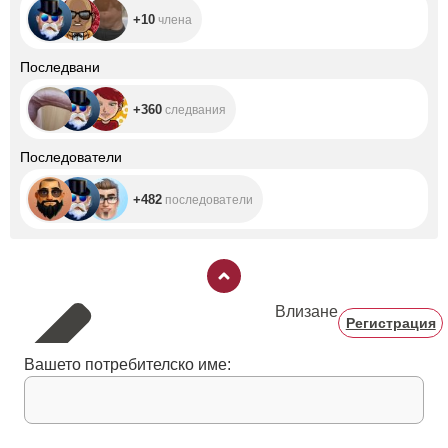
+10
члена
+360
Последвани
+360
следвания
+482
Последователи
+482
последователи
Влизане
Регистрация
Вашето потребителско име: