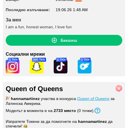
Последно излъчване:
19.06.26 1:48 AM
За мен
I am a fun, honest woman, I love fun
Бакшиш
Социални мрежи
1 TKN
300 TKN
1 TKN
1 TKN
Queen of Queens
hannamartinez
участва в конкурса
Queen of Queens
за
Латинска Америка.
Моделът в момента е на
2733 място
(0 точки).
Изпратете Токени за да помогнете на
hannamartinez
да
спечели!