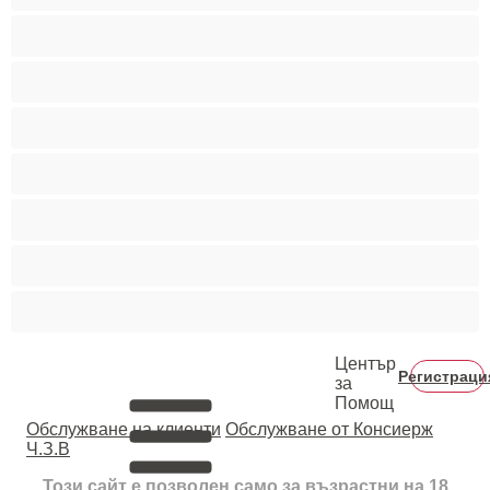
Порно звезди
Пушещи жени
Средни гърди
Тийнейджъри 18+
Фетиш
Цветнокожи
Червенокоси
Център
Регистраци
за
Помощ
Oбслужване на клиенти
Обслужване от Консиерж
Ч.З.В
Този сайт е позволен само за възрастни на 18