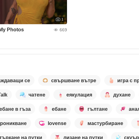
1
My Photos
669
аждаващи се
свършване вътре
игра с п
Talk
чатене
еякулация
духане
ебане в гъза
ебане
гълтане
ана
проникване
lovense
мастурбиране
търкане на путки
лизане на путки
скуър