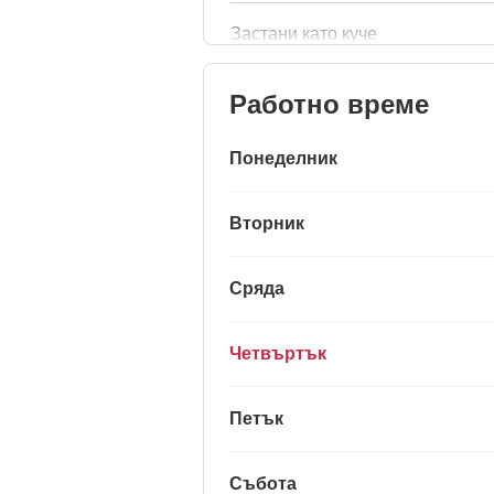
Застани като куче
Работно време
Понеделник
Вторник
Сряда
Четвъртък
Петък
Събота