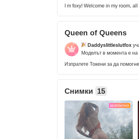
I m foxy! Welcome in my room, al
Queen of Queens
Daddyslittleslutfox
уч
Моделът в момента е на
Изпратете Токени за да помогн
Снимки
15
БЕЗПЛАТНО