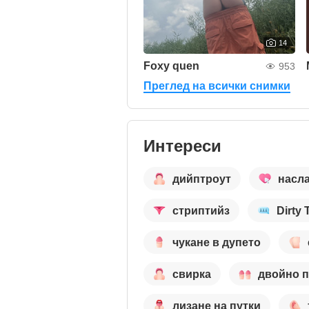
14
Foxy quen
953
Преглед на всички снимки
Интереси
дийптроут
насл
стриптийз
Dirty 
чукане в дупето
свирка
двойно 
лизане на путки