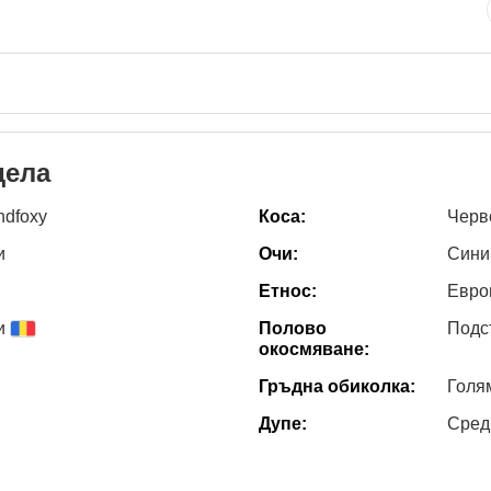
дела
ndfoxy
Коса:
Черв
и
Очи:
Сини
Етнос:
Евро
и
Полово
Подс
окосмяване:
Гръдна обиколка:
Голя
Дупе:
Сред