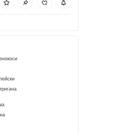
енокоси
пейски
тригана
ма
нa