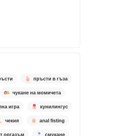
ръсти
пръсти в гъза
чукане на момичета
лна игра
кунилингус
чекия
anal fisting
т оргазъм
смукане