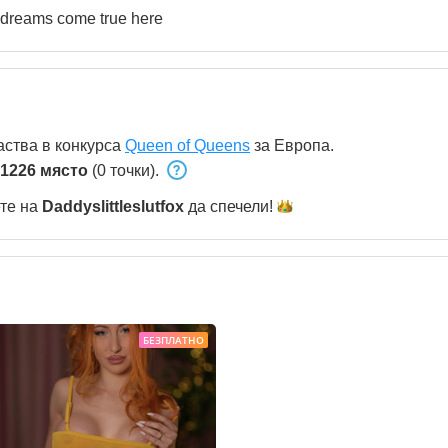
l dreams come true here
аства в конкурса
Queen of Queens
за Европа.
1226 място
(0 точки).
ете на
Daddyslittleslutfox
да
спечели!
БЕЗПЛАТНО