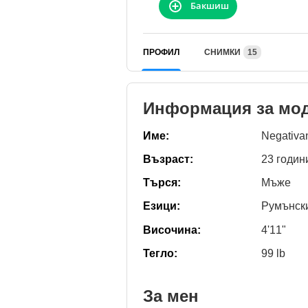
Бакшиш
ПРОФИЛ
СНИМКИ
15
Информация за мо
Име:
Negativa
Възраст:
23 годин
Търся:
Мъже
Езици:
Румънск
Височина:
4'11"
Тегло:
99 lb
За мен