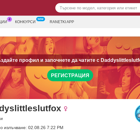
ЦИИ
КОНКУРСИ
RANETKI APP
здайте профил и започнете да чатите с
Daddyslittleslutf
РЕГИСТРАЦИЯ
yslittleslutfox
ни
о излъчване: 02.08.26 7:22 PM